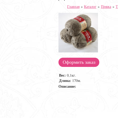
Главная
»
Каталог
»
Пряжа
»
Оформить заказ
Вес:
0,1кг.
Длина:
170м.
Описание: