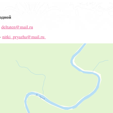
ходной
-
deltaten@mail.ru
-
nitki_pryazha@mail.ru