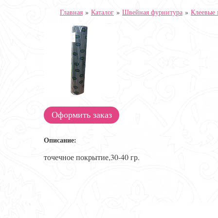
Главная
»
Каталог
»
Швейная фурнитура
»
Клеевые 
Оформить заказ
Описание:
точечное покрытие,30-40 гр.