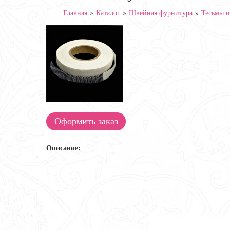
Главная
»
Каталог
»
Швейная фурнитура
»
Тесьмы и
Оформить заказ
Описание: