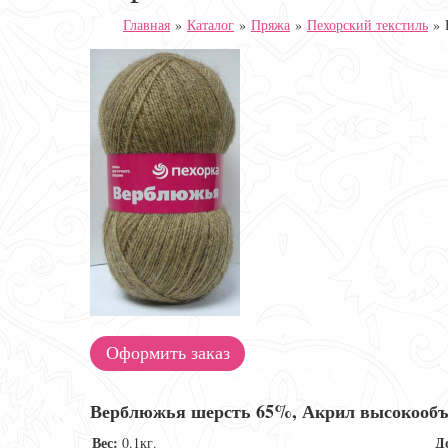
Главная
»
Каталог
»
Пряжа
»
Пехорский текстиль
»
Оформить заказ
Верблюжья шерсть 65%, Акрил высокооб
Вес:
Д
0.1кг.