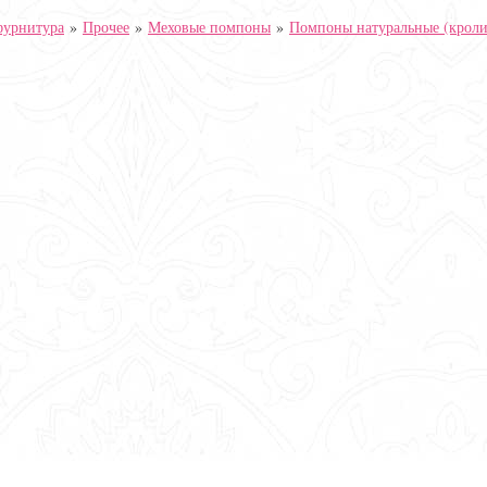
фурнитура
»
Прочее
»
Меховые помпоны
»
Помпоны натуральные (кроли