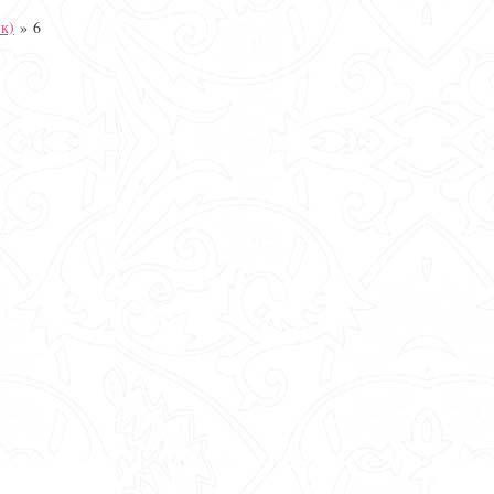
к)
»
6